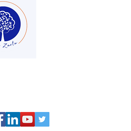
cta con nosotros:
ergypartners.com.co
6 55 69 - 350 337 17 67
á D.C | Colombia