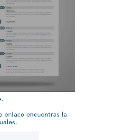
o.
te enlace
encuentras
la
uales.