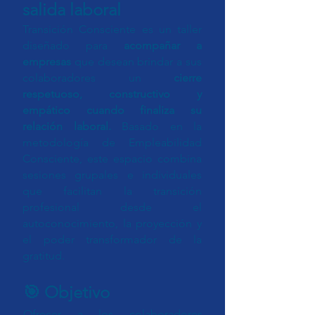
salida laboral
Transición Consciente es un taller
diseñado para
acompañar a
empresas
que desean brindar a sus
colaboradores un
cierre
respetuoso, constructivo y
empático cuando finaliza su
relación laboral.
Basado en la
metodología de Empleabilidad
Consciente, este espacio combina
sesiones grupales e individuales
que facilitan la transición
profesional desde el
autoconocimiento, la proyección y
el poder transformador de la
gratitud.
🎯 Objetivo
Ofrecer a los colaboradores