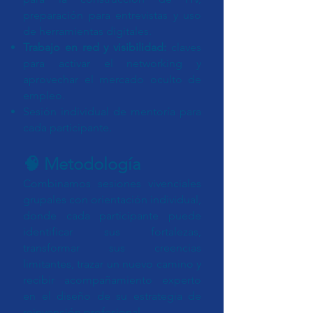
preparación para entrevistas y uso
de herramientas digitales.
Trabajo en red y visibilidad:
claves
para activar el networking y
aprovechar el mercado oculto de
empleo.
Sesión individual de mentoría para
cada participante.
🧠 Metodología
Combinamos sesiones vivenciales
grupales con orientación individual,
donde cada participante puede
identificar sus fortalezas,
transformar sus creencias
limitantes, trazar un nuevo camino y
recibir acompañamiento experto
en el diseño de su estrategia de
reinvención profesional.