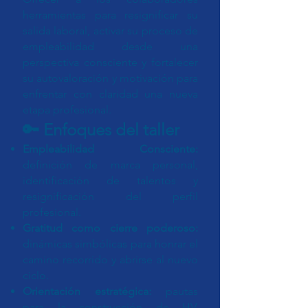
herramientas para resignificar su
salida laboral, activar su proceso de
empleabilidad desde una
perspectiva consciente y fortalecer
su autovaloración y motivación para
enfrentar con claridad una nueva
etapa profesional.
🔑 Enfoques del taller
Empleabilidad Consciente:
definición de marca personal,
identificación de talentos y
resignificación del perfil
profesional.
Gratitud como cierre poderoso:
dinámicas simbólicas para honrar el
camino recorrido y abrirse al nuevo
ciclo.
Orientación estratégica:
pautas
para la construcción de HV,