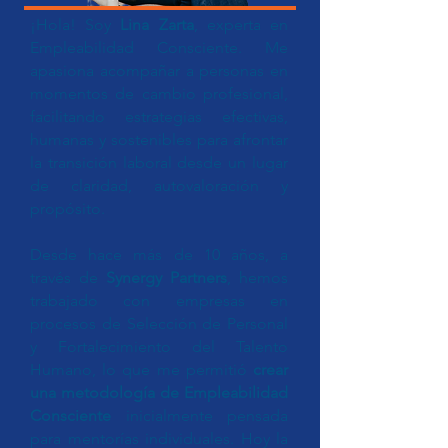
¡Hola! Soy
Lina Zarta
, experta en
Empleabilidad Consciente. Me
apasiona acompañar a personas en
momentos de cambio profesional,
facilitando estrategias efectivas,
humanas y sostenibles para afrontar
la transición laboral desde un lugar
de claridad, autovaloración y
propósito.
Desde hace más de 10 años, a
través de
Synergy Partners
, hemos
trabajado con empresas en
procesos de Selección de Personal
y Fortalecimiento del Talento
Humano, lo que me permitió
crear
una metodología de Empleabilidad
Consciente
inicialmente pensada
para mentorías individuales. Hoy la