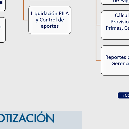
¡C
COTIZACIÓN