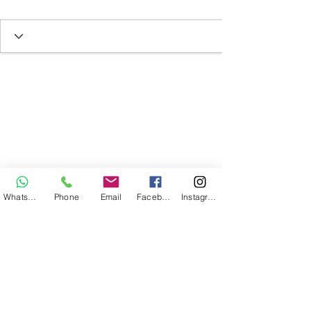
Whatsapp
Phone
Email
Facebook
Instagram
Mapa del Sitio
Contacta con nosotros:
info@synergypartners.com.co
(57) 315 236 55 69 - 350
337 17 67
Bogotá D.C | Colombia