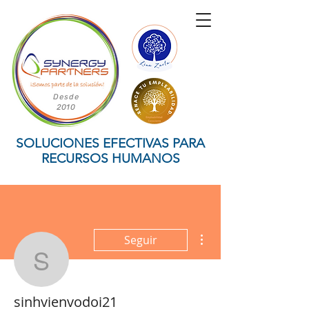
Desde
2010
SOLUCIONES EFECTIVAS PARA
RECURSOS HUMANOS
Mais ações
Seguir
sinhvienvodoi21
sinhvienvodoi21